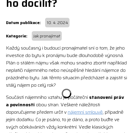
ho docílit?
10. 4. 2024
Jak pronajímat
Každý současný i budoucí pronajímatel sní o tom, že jeho
investice do bytu k pronájmu bude dlouhodobě výnosná.
Plán o stálém nájmu však mohou snadno zbortit například
neplatiči nájemného nebo neúspěšné hledání nájemce do
prázdného bytu. Jak těmto situacím předcházet a zajistit si
stálý nájem po celý rok?
Součástí nájemního vztahu je počáteční
stanovení práv
a povinností
obou stran. Veškeré náležitosti
doporučujeme předem určit v
nájemní smlouvě
, případně
jejím dodatku. Co je psáno, to je dáno, a proto buďte ve
svých očekáváních vždy konkrétní. Vedle klasických