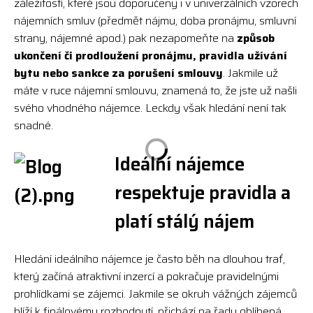
záležitostí, které jsou doporučeny i v univerzálních vzorech
nájemních smluv (předmět nájmu, doba pronájmu, smluvní
strany, nájemné apod.) pak nezapomeňte na
způsob
ukončení či prodloužení pronájmu, pravidla užívání
bytu nebo sankce za porušení smlouvy
. Jakmile už
máte v ruce nájemní smlouvu, znamená to, že jste už našli
svého vhodného nájemce. Leckdy však hledání není tak
snadné.
Ideální nájemce
respektuje pravidla a
platí stálý nájem
Hledání ideálního nájemce je často běh na dlouhou trať,
který začíná atraktivní inzercí a pokračuje pravidelnými
prohlídkami se zájemci. Jakmile se okruh vážných zájemců
blíží k finálovému rozhodnutí, přichází na řadu oblíbená