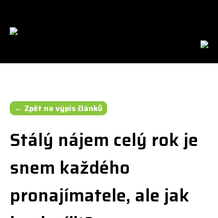
cs
en
← Zpět na výpis článků
Stálý nájem celý rok je
snem každého
pronajímatele, ale jak