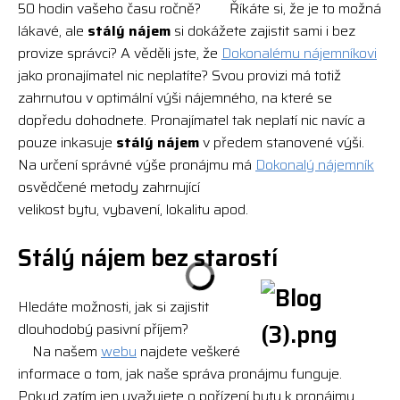
50 hodin vašeho času ročně? Říkáte si, že je to možná
lákavé, ale
stálý nájem
si dokážete zajistit sami i bez
provize správci? A věděli jste, že
Dokonalému nájemníkovi
jako pronajímatel nic neplatíte? Svou provizi má totiž
zahrnutou v optimální výši nájemného, na které se
dopředu dohodnete. Pronajímatel tak neplatí nic navíc a
pouze inkasuje
stálý nájem
v předem stanovené výši.
Na určení správné výše pronájmu má
Dokonalý nájemník
osvědčené metody zahrnující
velikost bytu, vybavení, lokalitu apod.
Stálý nájem bez starostí
Hledáte možnosti, jak si zajistit
dlouhodobý pasivní příjem?
Na našem
webu
najdete veškeré
informace o tom, jak naše správa pronájmu funguje.
Pokud zatím jen uvažujete o pořízení bytu k pronájmu,