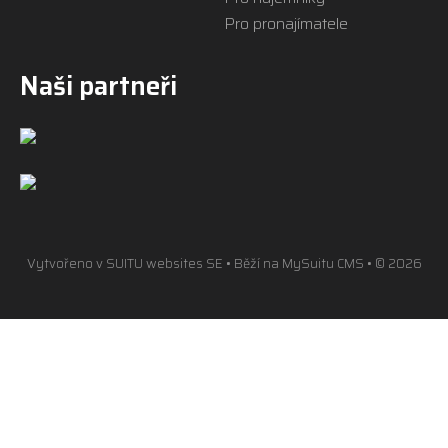
Pro pronajímatele
Naši partneři
Vytvořeno v
SUITU websites SE
• Běží na
MySuitu CMS
• © 2026