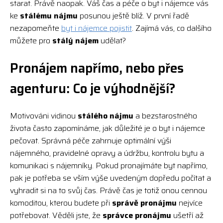
starat. Právě naopak. Váš čas a péče o byt i nájemce vás
ke
stálému nájmu
posunou ještě blíž. V první řadě
nezapomeňte
byt i nájemce pojistit
. Zajímá vás, co dalšího
můžete pro
stálý nájem
udělat?
Pronájem napřímo, nebo přes
agenturu: Co je výhodnější?
Motivováni vidinou
stálého nájmu
a bezstarostného
života často zapomínáme, jak důležité je o byt i nájemce
pečovat. Správná péče zahrnuje optimální výši
nájemného, pravidelné opravy a údržbu, kontrolu bytu a
komunikaci s nájemníky. Pokud pronajímáte byt napřímo,
pak je potřeba se vším výše uvedeným dopředu počítat a
vyhradit si na to svůj čas. Právě čas je totiž onou cennou
komoditou, kterou budete při
správě pronájmu
nejvíce
potřebovat. Věděli jste, že
správce pronájmu
ušetří až