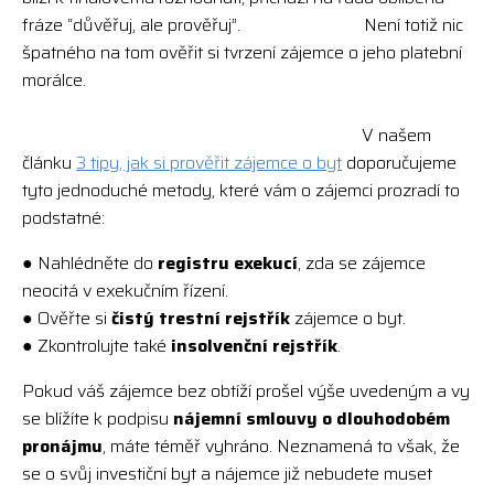
fráze “důvěřuj, ale prověřuj”. Není totiž nic
špatného na tom ověřit si tvrzení zájemce o jeho platební
morálce.
V našem
článku
3 tipy, jak si prověřit zájemce o byt
doporučujeme
tyto jednoduché metody, které vám o zájemci prozradí to
podstatné:
● Nahlédněte do
registru exekucí
, zda se zájemce
neocitá v exekučním řízení.
● Ověřte si
čistý trestní rejstřík
zájemce o byt.
● Zkontrolujte také
insolvenční rejstřík
.
Pokud váš zájemce bez obtíží prošel výše uvedeným a vy
se blížíte k podpisu
nájemní smlouvy o dlouhodobém
pronájmu
, máte téměř vyhráno. Neznamená to však, že
se o svůj investiční byt a nájemce již nebudete muset