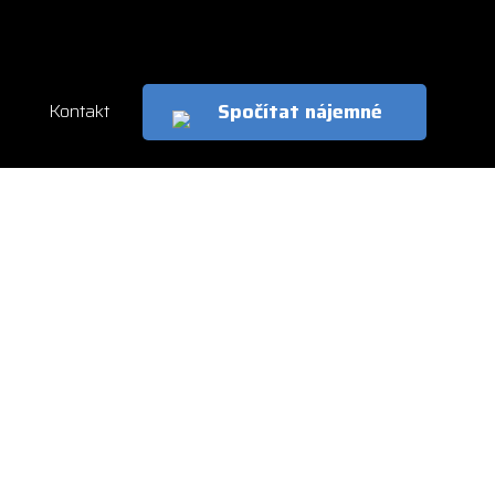
cs
en
Spočítat nájemné
Kontakt