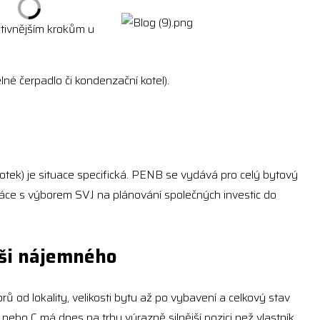
ktivnějším krokům u
lné čerpadlo či kondenzační kotel).
otek) je situace specifická. PENB se vydává pro celý bytový
upráce s výborem SVJ na plánování společných investic do
ýši nájemného
rů od lokality, velikosti bytu až po vybavení a celkový stav
 nebo C má dnes na trhu výrazně silnější pozici než vlastník