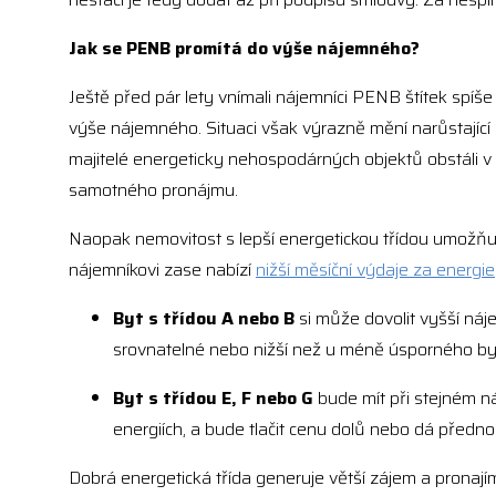
Jak se PENB promítá do výše nájemného?
Ještě před pár lety vnímali nájemníci PENB štítek spíš
výše nájemného. Situaci však výrazně mění narůstající 
majitelé energeticky nehospodárných objektů obstáli 
samotného pronájmu.
Naopak nemovitost s lepší energetickou třídou umožňu
nájemníkovi zase nabízí
nižší měsíční výdaje za energie
Byt s třídou A nebo B
si může dovolit vyšší ná
srovnatelné nebo nižší než u méně úsporného by
Byt s třídou E, F nebo G
bude mít při stejném ná
energiích, a bude tlačit cenu dolů nebo dá přednos
Dobrá energetická třída generuje větší zájem a pronajím