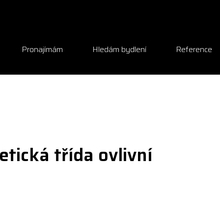
Pronajímám
Hledám bydlení
Reference
tická třída ovlivní