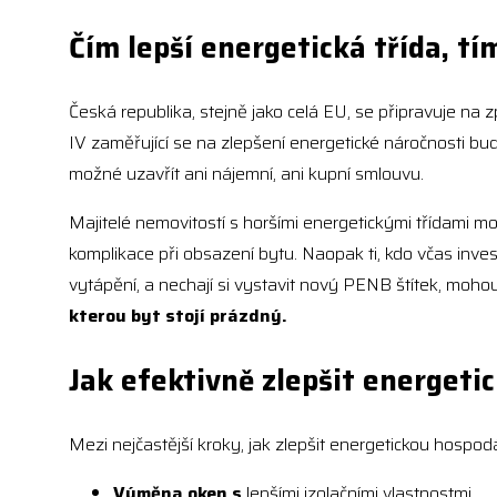
Čím lepší energetická třída, t
Česká republika, stejně jako celá EU, se připravuje na
IV zaměřující se na zlepšení energetické náročnosti bu
možné uzavřít ani nájemní, ani kupní smlouvu.
Majitelé nemovitostí s horšími energetickými třídami 
komplikace při obsazení bytu. Naopak ti, kdo včas inv
vytápění, a nechají si vystavit nový PENB štítek, moho
kterou byt stojí prázdný.
Jak efektivně zlepšit energeti
Mezi nejčastější kroky, jak zlepšit energetickou hospodá
Výměna oken s
lepšími izolačními vlastnostmi.