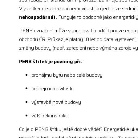
Výsledkem je zařazení nemovitosti do jedné ze sedmi t
nehospodárná).
Funguje to podobně jako energetický št
PENB označení může vypracovat a udělit pouze energet
obchodu ČR. Průkaz je platný 10 let od data vystavení
změny budovy (např. zateplení nebo výměna zdroje vyt
PENB štítek je povinný při:
pronájmu bytu nebo celé budovy
prodeji nemovitosti
výstavbě nové budovy
větší rekonstrukci
Co je o PENB štítku ještě dobré vědět? Energetické uk
nestačí je tedy dodat až při podpisu smlouvy. Za nespl