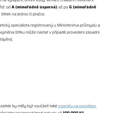
říd: od
A (mimořádně úsporná)
až po
G (mimořádně
ítek na lednici či pračce.
ický specialista registrovaný u Ministerstva průmyslu a
, výměna štítku může nastat v případě provedení zásadní
ápění).
azatele by měly být součástí také
inzerátu na pronájem
,
nění této povinnosti hrozí pokuta až
100 000 Kč.