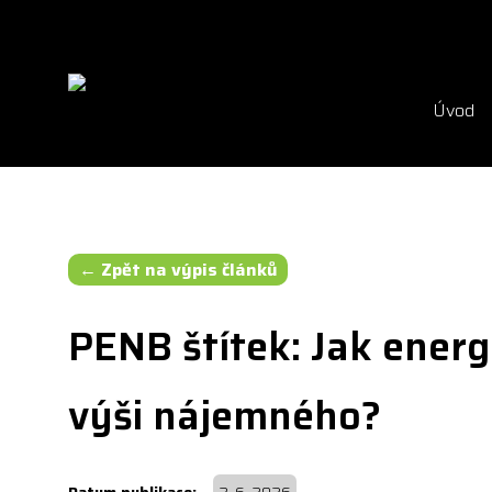
Úvod
← Zpět na výpis článků
PENB štítek: Jak energe
výši nájemného?