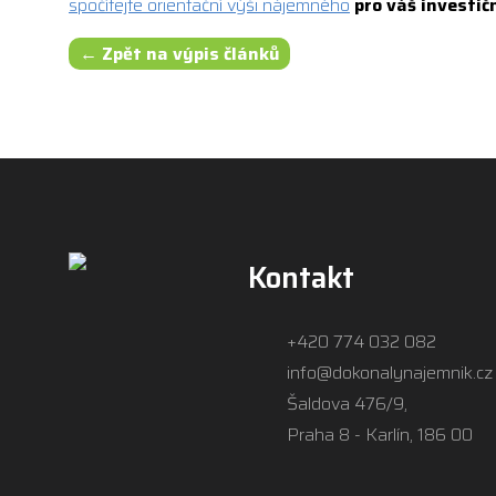
spočítejte orientační výši nájemného
pro váš investičn
← Zpět na výpis článků
Kontakt
+420 774 032 082
info@dokonalynajemnik.cz
Šaldova 476/9,
Praha 8 - Karlín, 186 00