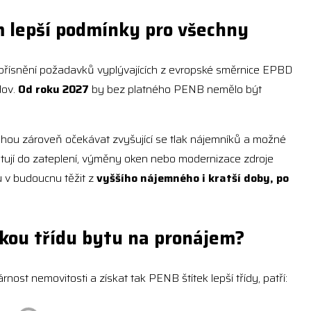
ím lepší podmínky pro všechny
 zpřísnění požadavků vyplývajících z evropské směrnice EPBD
dov.
Od roku 2027
by bez platného PENB nemělo být
mohou zároveň očekávat zvyšující se tlak nájemníků a možné
estují do zateplení, výměny oken nebo modernizace zdroje
u v budoucnu těžit z
vyššího nájemného i kratší doby, po
ckou třídu bytu na pronájem?
rnost nemovitosti a získat tak PENB štítek lepší třídy, patří: