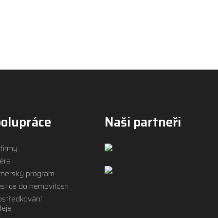
olupráce
Naši partneři
 firmy
iéra
tnerský program
stice do nemovitosti
ostředkování
deje