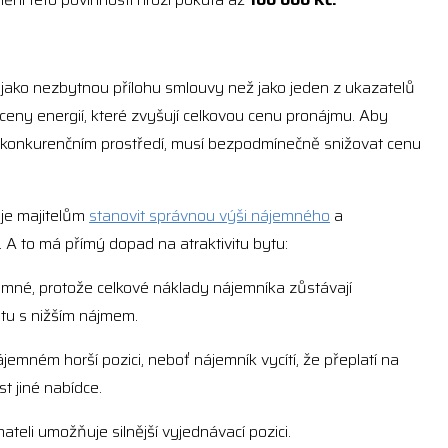
e jako nezbytnou přílohu smlouvy než jako jeden z ukazatelů
ceny energií, které zvyšují celkovou cenu pronájmu. Aby
v konkurenčním prostředí, musí bezpodmínečně snižovat cenu
je majitelům
stanovit správnou výši nájemného
a
. A to má přímý dopad na atraktivitu bytu:
jemné, protože celkové náklady nájemníka zůstávají
tu s nižším nájmem.
jemném horší pozici, neboť nájemník vycítí, že přeplatí na
t jiné nabídce.
ateli umožňuje silnější vyjednávací pozici.