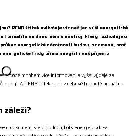
jmu? PENB štítek ovlivňuje víc než jen výši energetické
í formalita se dnes mění v nástroj, který rozhoduje o
co průkaz energetické náročnosti budovy znamená, proč
í energetické třídy přímo navýšit i váš příjem z
nešní době mnohem více informovaní a vyšší výdaje za
ajů za byt. A PENB štítek hraje v celkové hodnotě pronájmu
m záleží?
e o dokument, který hodnotí, kolik energie budova
a vytápění, ohřev vody, větrání, chlazení i osvětlení.