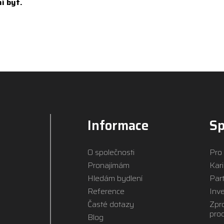
í byt.
Informace
Sp
O společnosti
Pro
Pronajímám
Kar
Hledám bydlení
Par
Reference
Inve
Časté dotazy
Zpr
pro
Blog