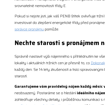
srovnatelné nemovitosti třídy E.
Pokud si nejste jisti, jak váš PENB štítek ovlivňuje tr
investovat do zlepšení energetické třídy před pronájm
správce pronájmu
pomůže.
Nechte starosti s pronájmem n
Správně nastavit výši nájemného s přihlédnutím ke vš
lokality i aktuálních tržních cen je přesně to, co
Dokonal
každý den. Se 14 lety zkušeností a tisíci spravovanými
starostí.
Garantujeme vám pravidelný nájem každý měsíc v
neobsazený. Postaráme se o hledání
ideálního náje
zohledňuje všechny detaily, i průběžnou komunikaci s