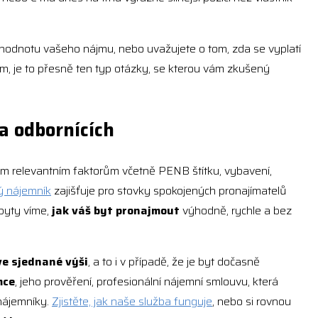
žní hodnotu vašeho nájmu, nebo uvažujete o tom, zda se vyplatí
em, je to přesně ten typ otázky, se kterou vám zkušený
a odbornících
em relevantním faktorům včetně PENB štítku, vybavení,
ý nájemník
zajišťuje pro stovky spokojených pronajímatelů
 byty víme,
jak váš byt pronajmout
výhodně, rychle a bez
e sjednané výši
, a to i v případě, že je byt dočasně
mce
, jeho prověření, profesionální nájemní smlouvu, která
 nájemníky.
Zjistěte, jak naše služba funguje
, nebo si rovnou