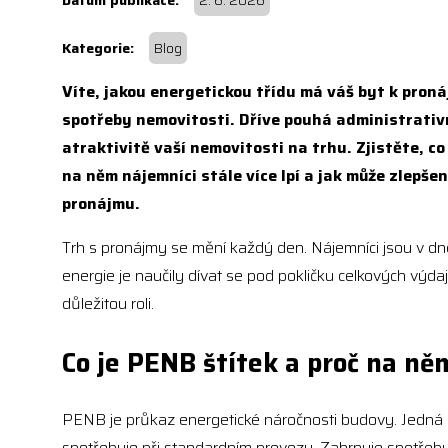
2. 6. 2026
Blog
Víte, jakou energetickou třídu má váš byt k proná
spotřeby nemovitosti. Dříve pouhá administrativn
atraktivitě vaší nemovitosti na trhu. Zjistěte, 
na něm nájemníci stále více lpí a jak může zlepšen
pronájmu.
Trh s pronájmy se mění každý den. Nájemníci jsou v d
energie je naučily dívat se pod pokličku celkových výd
důležitou roli.
Co je PENB štítek a proč na ně
PENB je průkaz energetické náročnosti budovy. Jedná s
spotřebuje při standardním provozu. Zahrnuje spotřebu n