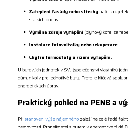
Zateplení fasády nebo střechy
patří k nejefe
starších budov.
Výměna zdroje vytápění
(plynový kotel za tepe
Instalace fotovoltaiky nebo rekuperace.
Chytré termostaty a řízení vytápění.
U bytových jednotek v SVJ (společenství vlastníků jedn
dům, nikoliv pro jednotlivé byty. Proto je klíčová spol
energetických úprav.
Praktický pohled na PENB a v
Při
stanovení výše nájemného
záleží na celé řadě fakto
nemovitosti. Pronajímatel s bytem v energetické třídě B