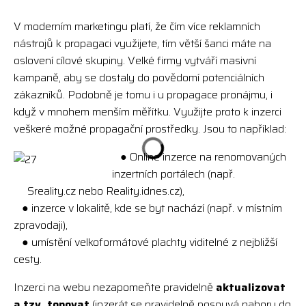
V moderním marketingu platí, že čím více reklamních
nástrojů k propagaci využijete, tím větší šanci máte na
oslovení cílové skupiny. Velké firmy vytváří masivní
kampaně, aby se dostaly do povědomí potenciálních
zákazníků. Podobně je tomu i u propagace pronájmu, i
když v mnohem menším měřítku. Využijte proto k inzerci
veškeré možné propagační prostředky. Jsou to například:
● Online inzerce na renomovaných
inzertních portálech (např.
Sreality.cz nebo Reality.idnes.cz),
● inzerce v lokalitě, kde se byt nachází (např. v místním
zpravodaji),
● umístění velkoformátové plachty viditelné z nejbližší
cesty.
Inzerci na webu nezapomeňte pravidelně
aktualizovat
a tzv. topovat
(inzerát se pravidelně posouvá nahoru do