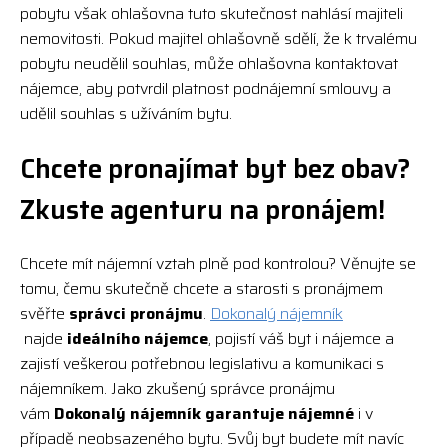
pobytu však ohlašovna tuto skutečnost nahlásí majiteli
nemovitosti. Pokud majitel ohlašovně sdělí, že k trvalému
pobytu neudělil souhlas, může ohlašovna kontaktovat
nájemce, aby potvrdil platnost podnájemní smlouvy a
udělil souhlas s užíváním bytu.
Chcete pronajímat byt bez obav?
Zkuste agenturu na pronájem!
Chcete mít nájemní vztah plně pod kontrolou? Věnujte se
tomu, čemu skutečně chcete a starosti s pronájmem
svěřte
správci pronájmu
.
Dokonalý nájemník
najde
ideálního nájemce
, pojistí váš byt i nájemce a
zajistí veškerou potřebnou legislativu a komunikaci s
nájemníkem. Jako zkušený správce pronájmu
vám
Dokonalý nájemník garantuje nájemné
i v
případě neobsazeného bytu. Svůj byt budete mít navíc