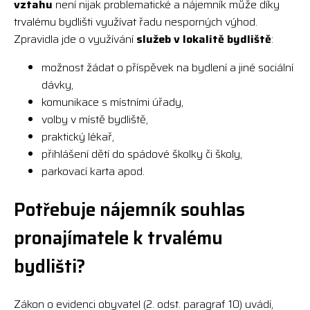
vztahu
není nijak problematické a nájemník může díky
trvalému bydlišti využívat řadu nesporných výhod.
Zpravidla jde o využívání
služeb v lokalitě bydliště
:
možnost žádat o příspěvek na bydlení a jiné sociální
dávky,
komunikace s místními úřady,
volby v místě bydliště,
praktický lékař,
přihlášení dětí do spádové školky či školy,
parkovací karta apod.
Potřebuje nájemník souhlas
pronajímatele k trvalému
bydlišti?
Zákon o evidenci obyvatel (2. odst. paragraf 10) uvádí,