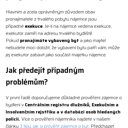
Hlavním a zcela oprávněným důvodem obav
pronajímatele z trvalého pobytu nájemce jsou
případné
exekuce
. Je-li na nájemce vedena exekuce,
exekutor zamíří na adresu trvalého bydliště.
Pokud
pronajímáte vybavený byt
a jako majitel
nebudete moci doložit, že vybavení bytu patří vám, může
jej exekutor zabavit jako součást majetku nájemce.
Jak předejít případným
problémům?
V první řadě doporučujeme důkladné prověření zájemce o
bydlení v
Centrálním registru dlužníků, Exekučním a
Insolvenčním rejstříku a v databázi osob hledaných
policií.
Více o prověření nájemníka najdete v našem
článku
3 tipy, jak si prověřit zájemce o byt
. Předcházet