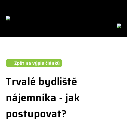
cs
en
← Zpět na výpis článků
Trvalé bydliště
nájemníka - jak
postupovat?