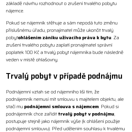
základě návrhu rozhodnout o zrušení trvalého pobytu
nájemce.
Pokud se nájemník stěhuje a sám nepodá tuto změnu
příslušnému úřadu, pronajímatel může ukončit trvalý
pobyt
ohlášením zániku užívacího práva k bytu
. Za
zrušení trvalého pobytu zaplatí pronajímatel správní
poplatek 100 Kč a trvalý pobyt nájemníka bude následně
veden v místě ohlašovny.
Trvalý pobyt v případě podnájmu
Podnájemní vztah se od nájemního liší tím, že
podnájemník nemusí mít smlouvu s majitelem objektu, ale
stačí mu
podnájemní smlouva s nájemcem
. Pokud si
podnájemník chce zařídit
trvalý pobyt v podnájmu
,
postupuje stejně jako nájemník výše (k ohlášení použije
podnájemní smlouvu). Před udělením souhlasu k trvalému