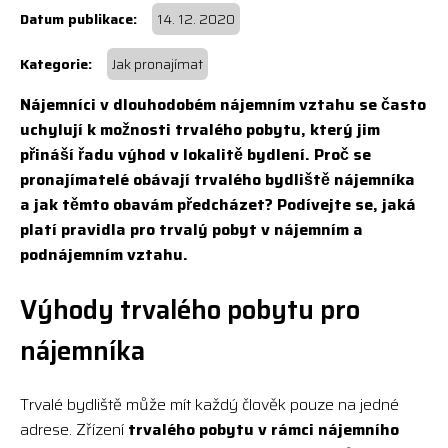
14. 12. 2020
Jak pronajímat
Nájemníci v dlouhodobém nájemním vztahu se často
uchylují k možnosti trvalého pobytu, který jim
přináší řadu výhod v lokalitě bydlení. Proč se
pronajímatelé obávají trvalého bydliště nájemníka
a jak těmto obavám předcházet? Podívejte se, jaká
platí pravidla pro trvalý pobyt v nájemním a
podnájemním vztahu.
Výhody trvalého pobytu pro
nájemníka
Trvalé bydliště může mít každý člověk pouze na jedné
adrese. Zřízení
trvalého pobytu v rámci nájemního