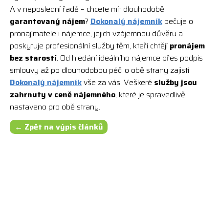
A v neposlední řadě – chcete mít dlouhodobě
garantovaný nájem
?
Dokonalý nájemník
pečuje o
pronajímatele i nájemce, jejich vzájemnou důvěru a
poskytuje profesionální služby těm, kteří chtějí
pronájem
bez starostí
. Od hledání ideálního nájemce přes podpis
smlouvy až po dlouhodobou péči o obě strany zajistí
Dokonalý nájemník
vše za vás! Veškeré
služby jsou
zahrnuty v ceně nájemného
, které je spravedlivě
nastaveno pro obě strany.
← Zpět na výpis článků