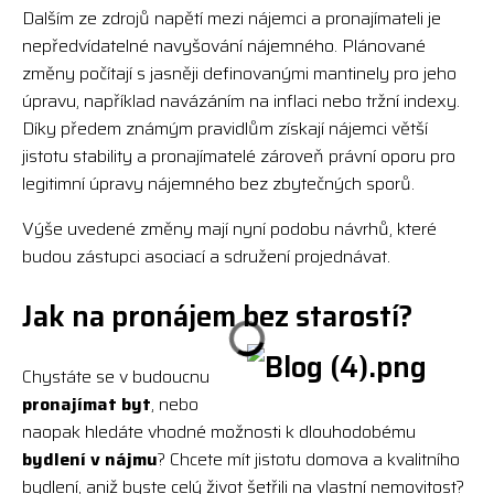
Dalším ze zdrojů napětí mezi nájemci a pronajímateli je
nepředvídatelné navyšování nájemného. Plánované
změny počítají s jasněji definovanými mantinely pro jeho
úpravu, například navázáním na inflaci nebo tržní indexy.
Díky předem známým pravidlům získají nájemci větší
jistotu stability a pronajímatelé zároveň právní oporu pro
legitimní úpravy nájemného bez zbytečných sporů.
Výše uvedené změny mají nyní podobu návrhů, které
budou zástupci asociací a sdružení projednávat.
Jak na pronájem bez starostí?
Chystáte se v budoucnu
pronajímat byt
, nebo
naopak hledáte vhodné možnosti k dlouhodobému
bydlení v nájmu
? Chcete mít jistotu domova a kvalitního
bydlení, aniž byste celý život šetřili na vlastní nemovitost?