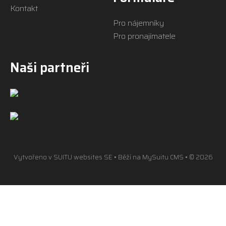
Kontakt
Pro nájemníky
Pro pronajímatele
Naši partneři
Vytvořeno v
SUITU websites SE
• Běží na
MySuitu CMS
• © 2026