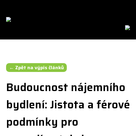
cs
en
← Zpět na výpis článků
Budoucnost nájemního
bydlení: Jistota a férové
podmínky pro