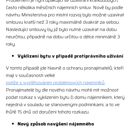
Problémem je nyní opakující se uzavírání krátkodobých,
často několika měsíčních nájemních smluv. Nově by podle
návrhu Ministerstva pro místní rozvoj bylo možné uzavírat
smlouvu kratší než 3 roky maximálně dvakrát za sebou.
Následující smlouvy by již bylo nutné uzavírat na dobu
neurčitou, případně na dobu určitou o délce minimálně 3
roky.
Vyklizení bytu v případě protiprávního užívání
V tomto případě jde hlavně o ochranu pronajímatelů, kteří
mají v současnosti velké
potíže s vystěhováním problémových nájemníků
.
Pronajímatelé by dle nového návrhu mohli mít možnost
podat rozkaz s vyklizením bytu či domu nájemníkem, který
nejedná v souladu se stanovenými podmínkami, a to ve
lhůtě 15 dnů od doručení tohoto rozkazu.
Nový způsob navýšení nájemného