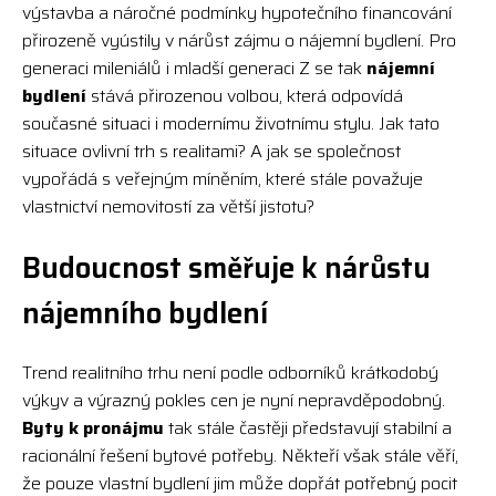
výstavba a náročné podmínky hypotečního financování
přirozeně vyústily v nárůst zájmu o nájemní bydlení. Pro
generaci mileniálů i mladší generaci Z se tak
nájemní
bydlení
stává přirozenou volbou, která odpovídá
současné situaci i modernímu životnímu stylu. Jak tato
situace ovlivní trh s realitami? A jak se společnost
vypořádá s veřejným míněním, které stále považuje
vlastnictví nemovitostí za větší jistotu?
Budoucnost směřuje k nárůstu
nájemního bydlení
Trend realitního trhu není podle odborníků krátkodobý
výkyv a výrazný pokles cen je nyní nepravděpodobný.
Byty k pronájmu
tak stále častěji představují stabilní a
racionální řešení bytové potřeby. Někteří však stále věří,
že pouze vlastní bydlení jim může dopřát potřebný pocit