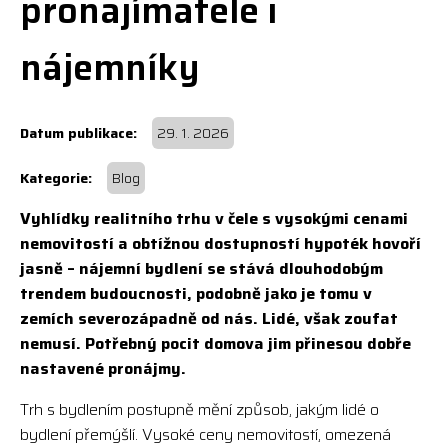
pronajímatele i
nájemníky
29. 1. 2026
Blog
Vyhlídky realitního trhu v čele s vysokými cenami
nemovitostí a obtížnou dostupností hypoték hovoří
jasně – nájemní bydlení se stává dlouhodobým
trendem budoucnosti, podobně jako je tomu v
zemích severozápadně od nás. Lidé, však zoufat
nemusí. Potřebný pocit domova jim přinesou dobře
nastavené pronájmy.
Trh s bydlením postupně mění způsob, jakým lidé o
bydlení přemýšlí. Vysoké ceny nemovitostí, omezená