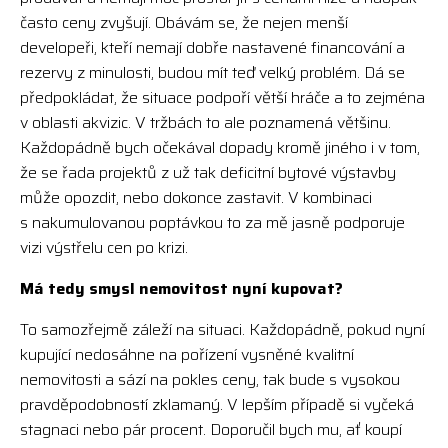
často ceny zvyšují. Obávám se, že nejen menší
developeři, kteří nemají dobře nastavené financování a
rezervy z minulosti, budou mít teď velký problém. Dá se
předpokládat, že situace podpoří větší hráče a to zejména
v oblasti akvizic. V tržbách to ale poznamená většinu.
Každopádně bych očekával dopady kromě jiného i v tom,
že se řada projektů z už tak deficitní bytové výstavby
může opozdit, nebo dokonce zastavit. V kombinaci
s nakumulovanou poptávkou to za mě jasně podporuje
vizi výstřelu cen po krizi.
Má tedy smysl nemovitost nyní kupovat?
To samozřejmě záleží na situaci. Každopádně, pokud nyní
kupující nedosáhne na pořízení vysněné kvalitní
nemovitosti a sází na pokles ceny, tak bude s vysokou
pravděpodobností zklamaný. V lepším případě si vyčeká
stagnaci nebo pár procent. Doporučil bych mu, ať koupí