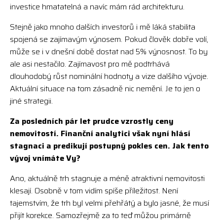
investice hmatatelná a navíc mám rád architekturu.
Stejně jako mnoho dalších investorů i mě láká stabilita
spojená se zajímavým výnosem. Pokud člověk dobře volí,
může se i v dnešní době dostat nad 5% výnosnost. To by
ale asi nestačilo. Zajímavost pro mě podtrhává
dlouhodobý růst nominální hodnoty a vize dalšího vývoje.
Aktuální situace na tom zásadně nic nemění. Je to jen o
jiné strategii.
Za posledních pár let prudce vzrostly ceny
nemovitostí. Finanční analytici však nyní hlásí
stagnaci a predikují postupný pokles cen. Jak tento
vývoj vnímáte Vy?
Ano, aktuálně trh stagnuje a méně atraktivní nemovitosti
klesají. Osobně v tom vidím spíše příležitost. Není
tajemstvím, že trh byl velmi přehřátý a bylo jasné, že musí
přijít korekce. Samozřejmě za to teď můžou primárně