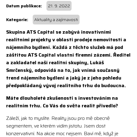
21. 9. 2022
Aktuality a zajímavosti
Skupina ATS Capital se zabývá inovativními
realitními projekty v oblasti prodeje nemovitostí a
nájemního bydlení. Každá z těchto služeb má pod
záštitou ATS Capital vlastní firemní zázemí. Ředitel
a zakladatel naší realitní skupiny, Lukáš
Smrčenský, odpovídá na to, jak vnímá současný
trend nájemního bydlení a jaký je z jeho pohledu
předpokládaný vývoj realitního trhu do budoucna.
Máte dlouholeté zkušenosti s investováním na
realitním trhu. Co Vás do světa realit přivedlo?
Záleží, jak to myslíte. Reality jsou pro mě obecně
segmentem, ve kterém vidím jistotu. Jsem dost
konzervativní. Na akcie moc nejsem. Baví mě, když je