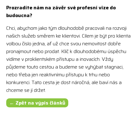
Prozradíte nám na závěr své profesní vize do
budoucna?
Chci, abychom jako tým dlouhodobě pracovali na rozvoji
našich služeb směrem ke klientovi. Cílem je být pro klienta
volbou číslo jedna, ať už chce svou nemovitost dobře
pronajmout nebo prodat. Klíč k dlouhodobému úspěchu
vidíme v proklientském přístupu a inovacích. Vždy
půjdeme touto cestou a budeme se vyhýbat stagnaci,
nebo třeba jen reaktivnímu přístupu k trhu nebo
konkurenci. Tato cesta je dost náročná, ale baví nás a
chceme se jí držet.
← Zpět na výpis článků