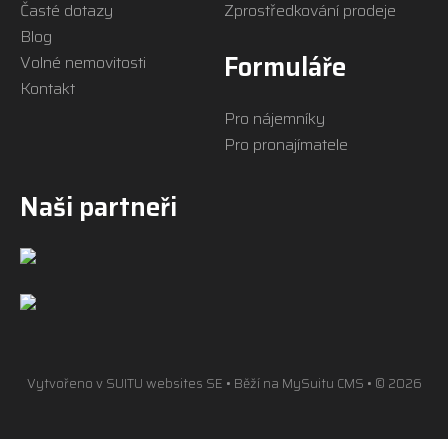
Časté dotazy
Zprostředkování prodeje
Blog
Formuláře
Volné nemovitosti
Kontakt
Pro nájemníky
Pro pronajímatele
Naši partneři
Vytvořeno v
SUITU websites SE
• Běží na
MySuitu CMS
• © 2026