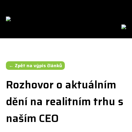
cs
en
← Zpět na výpis článků
Rozhovor o aktuálním
dění na realitním trhu s
naším CEO