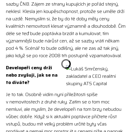
sazby ČNB. Zájem ze strany kupujících je pořád stejný,
neklesl. Klesla jen koupěschopnost, protože se uměle drží
na uzdě. Nemyslím si, že by do té doby měly ceny
kvalitních nemovitostí klesat významně a dlouhodobě. Čím
déle se teď bude poptávka brzdit a kumulovat, tím
významnější bude nárůst cen, až se sazby vrátí někam
pod 4 %. Scénář to bude odlišný, ale ne zas až tak jiný,
jako když se po roce 2008 trh postupně vzpamatovával.
Developeři ceny drží
nebo zvyšují, jak se na
to díváte?
Je to tak. Osobně vidím nyní příležitosti spíše
v nemovitostech z druhé ruky. Zatím se o tom moc
nemluví, ale myslím, že developeři na tom brzy nebudou
vůbec dobře. Když si k aktuální poptávce přičtete růst
vstupů, budou mít velký problém určité byty včas
prodávat a nemají moc prostor jít s cenami níže a naopak