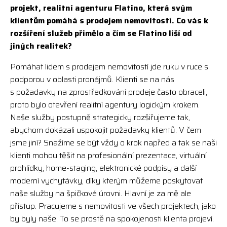
projekt, realitní agenturu Flatino, která svým
klientům pomáhá s prodejem nemovitostí. Co vás k
rozšíření služeb přimělo a čím se Flatino liší od
jiných realitek?
Pomáhat lidem s prodejem nemovitostí jde ruku v ruce s
podporou v oblasti pronájmů. Klienti se na nás
s požadavky na zprostředkování prodeje často obraceli,
proto bylo otevření realitní agentury logickým krokem.
Naše služby postupně strategicky rozšiřujeme tak,
abychom dokázali uspokojit požadavky klientů. V čem
jsme jiní? Snažíme se být vždy o krok napřed a tak se naši
klienti mohou těšit na profesionální prezentace, virtuální
prohlídky, home-staging, elektronické podpisy a další
moderní vychytávky, díky kterým můžeme poskytovat
naše služby na špičkové úrovni. Hlavní je za mě ale
přístup. Pracujeme s nemovitosti ve všech projektech, jako
by byly naše. To se prostě na spokojenosti klienta projeví.