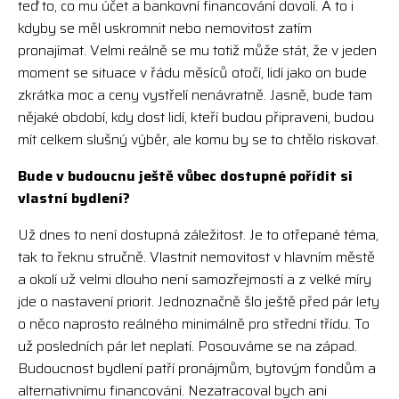
teď to, co mu účet a bankovní financování dovolí. A to i
kdyby se měl uskromnit nebo nemovitost zatím
pronajímat. Velmi reálně se mu totiž může stát, že v jeden
moment se situace v řádu měsíců otočí, lidí jako on bude
zkrátka moc a ceny vystřelí nenávratně. Jasně, bude tam
nějaké období, kdy dost lidí, kteří budou připraveni, budou
mít celkem slušný výběr, ale komu by se to chtělo riskovat.
Bude v budoucnu ještě vůbec dostupné pořídit si
vlastní bydlení?
Už dnes to není dostupná záležitost. Je to otřepané téma,
tak to řeknu stručně. Vlastnit nemovitost v hlavním městě
a okolí už velmi dlouho není samozřejmostí a z velké míry
jde o nastavení priorit. Jednoznačně šlo ještě před pár lety
o něco naprosto reálného minimálně pro střední třídu. To
už posledních pár let neplatí. Posouváme se na západ.
Budoucnost bydlení patří pronájmům, bytovým fondům a
alternativnímu financování. Nezatracoval bych ani