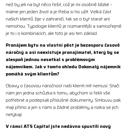
než by jeli na byt něco řešit, což je mi osobně blízké –
máme jen jeden život a je třeba si ho užít. Velká část
našich klientů žije v zahraničí, tak se o byt starat ani
nemohou. Typologie klientů je rozmanitější a samozřejmě
je to i o kombinacích, ale toto je asi ten základ.
Pronájem bytu na vlastní pěst je bezesporu časově
náročný a asi neexistuje pronajímatel, který by se
alespoň jednou nesetkal s problémovým
nájemníkem. Jak v tomto ohledu Dokonalý nájemník
pomáhá svým klientům?
Obavy o časovou náročnost naši klienti mít nemusí. Stačí
nám jen jedna schůzka k tomu, abychom si řekli vše
potřebné a podepsali příslušné dokumenty. Smlouvu pak
mají přímo a jen s námi a žádné problémy a rizika se jich
netýkají.
V rámci ATS Capital jste nedávno spustili nový