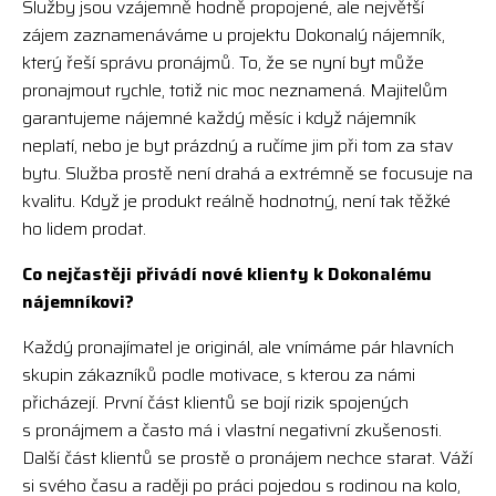
Služby jsou vzájemně hodně propojené, ale největší
zájem zaznamenáváme u projektu Dokonalý nájemník,
který řeší správu pronájmů. To, že se nyní byt může
pronajmout rychle, totiž nic moc neznamená. Majitelům
garantujeme nájemné každý měsíc i když nájemník
neplatí, nebo je byt prázdný a ručíme jim při tom za stav
bytu. Služba prostě není drahá a extrémně se focusuje na
kvalitu. Když je produkt reálně hodnotný, není tak těžké
ho lidem prodat.
Co nejčastěji přivádí nové klienty k Dokonalému
nájemníkovi?
Každý pronajímatel je originál, ale vnímáme pár hlavních
skupin zákazníků podle motivace, s kterou za námi
přicházejí. První část klientů se bojí rizik spojených
s pronájmem a často má i vlastní negativní zkušenosti.
Další část klientů se prostě o pronájem nechce starat. Váží
si svého času a raději po práci pojedou s rodinou na kolo,