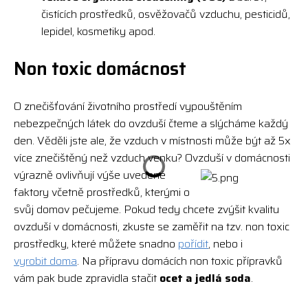
čistících prostředků, osvěžovačů vzduchu, pesticidů,
lepidel, kosmetiky apod.
Non toxic domácnost
O znečišťování životního prostředí vypouštěním
nebezpečných látek do ovzduší čteme a slýcháme každý
den. Věděli jste ale, že vzduch v místnosti může být až 5x
více znečištěný než vzduch venku? Ovzduší v domácnosti
výrazně ovlivňují výše uvedené
faktory včetně prostředků, kterými o
svůj domov pečujeme. Pokud tedy chcete zvýšit kvalitu
ovzduší v domácnosti, zkuste se zaměřit na tzv. non toxic
prostředky, které můžete snadno
pořídit
, nebo i
vyrobit doma
. Na přípravu domácích non toxic přípravků
vám pak bude zpravidla stačit
ocet a jedlá soda
.