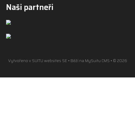
Naši partneři
Vytvořeno v
SUITU websites SE
• Běží na
MySuitu CMS
• © 2026