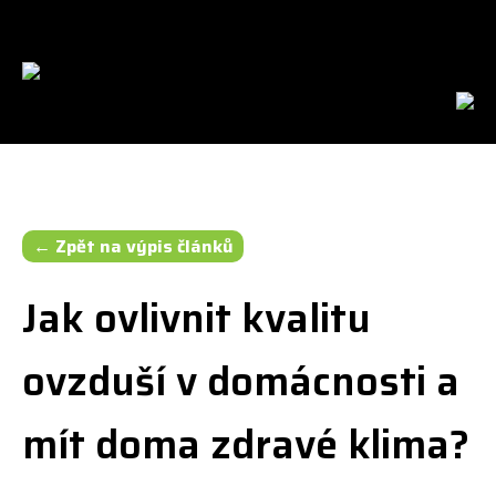
cs
en
← Zpět na výpis článků
Jak ovlivnit kvalitu
ovzduší v domácnosti a
mít doma zdravé klima?