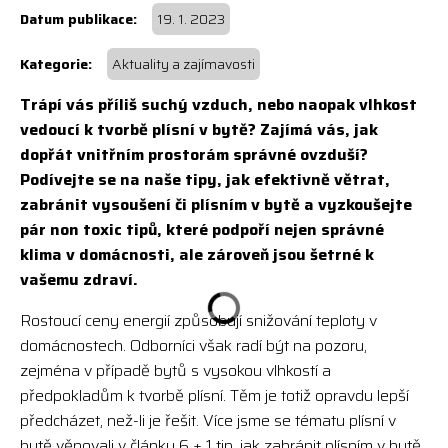
19. 1. 2023
Aktuality a zajímavosti
Trápí vás příliš suchý vzduch, nebo naopak vlhkost
vedoucí k tvorbě plísní v bytě? Zajímá vás, jak
dopřát vnitřním prostorám správné ovzduší?
Podívejte se na naše tipy, jak efektivně větrat,
zabránit vysoušení či plísním v bytě a vyzkoušejte
pár non toxic tipů, které podpoří nejen správné
klima v domácnosti, ale zároveň jsou šetrné k
vašemu zdraví.
Rostoucí ceny energií způsobují snižování teploty v
domácnostech. Odborníci však radí být na pozoru,
zejména v případě bytů s vysokou vlhkostí a
předpokladům k tvorbě plísní. Těm je totiž opravdu lepší
předcházet, než-li je řešit. Více jsme se tématu plísní v
bytě věnovali v článku 6 + 1 tip, jak zabránit plísním v bytě.