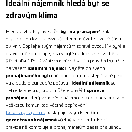
Ideální nájemník hledá byt se
zdravým klima
Hledáte vhodný investiční
byt na pronájem
? Pak
myslete i na kvalitu ovzduší, kterou můžete z velké části
ovlivnit. Dopřejte svým nájemcům zdravé ovzduší v bytě a
pravidelně kontrolujte, zda v bytě nedochází k tvorbě a
šíření plísní. Používání vhodných čisticích prostředků už je
na vašem
ideálním nájemci
. Najděte do svého
pronajímaného bytu
někoho, kdo je na stejné vlně jako
vy a bude o byt dobře pečovat.
Ideální nájemník
se
nehledá snadno, proto můžete pověřit
správce
pronájmu
, který vhodného nájemce najde a postará se o
veškerou komunikaci včetně papírování.
Dokonalý nájemník
poskytuje svým klientům
garantované nájemné
včetně stavu bytu, který
pravidelně kontroluje a pronajímatelům zasílá příslušnou