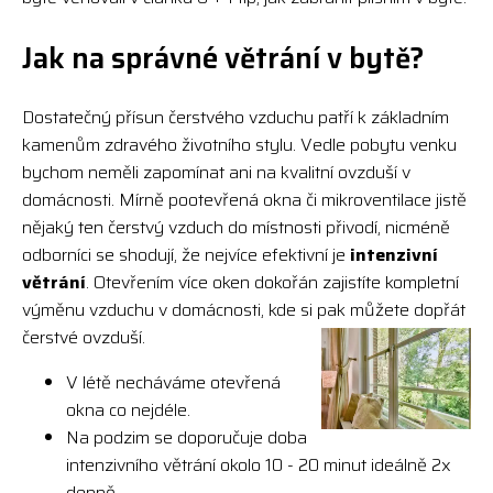
Jak na správné větrání v bytě?
Dostatečný přísun čerstvého vzduchu patří k základním
kamenům zdravého životního stylu. Vedle pobytu venku
bychom neměli zapomínat ani na kvalitní ovzduší v
domácnosti. Mírně pootevřená okna či mikroventilace jistě
nějaký ten čerstvý vzduch do místnosti přivodí, nicméně
odborníci se shodují, že nejvíce efektivní je
intenzivní
větrání
. Otevřením více oken dokořán zajistíte kompletní
výměnu vzduchu v domácnosti, kde si pak můžete dopřát
čerstvé ovzduší.
V létě necháváme otevřená
okna co nejdéle.
Na podzim se doporučuje doba
intenzivního větrání okolo 10 - 20 minut ideálně 2x
denně.