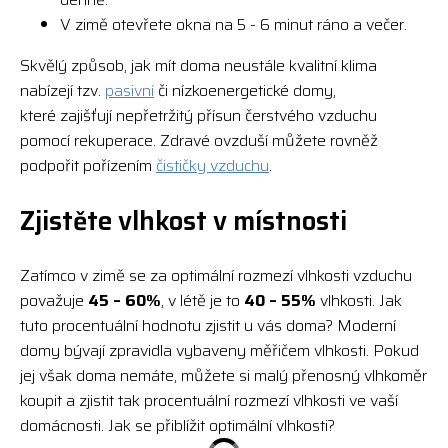
V zimě otevřete okna na 5 - 6 minut ráno a večer.
Skvělý způsob, jak mít doma neustále kvalitní klima
nabízejí tzv.
pasivní
či nízkoenergetické domy,
které zajišťují nepřetržitý přísun čerstvého vzduchu
pomocí rekuperace. Zdravé ovzduší můžete rovněž
podpořit pořízením
čističky vzduchu
.
Zjistěte vlhkost v místnosti
Zatímco v zimě se za optimální rozmezí vlhkosti vzduchu
považuje
45 – 60%
, v létě je to
40 – 55%
vlhkosti. Jak
tuto procentuální hodnotu zjistit u vás doma? Moderní
domy bývají zpravidla vybaveny měřičem vlhkosti. Pokud
jej však doma nemáte, můžete si malý přenosný vlhkoměr
koupit a zjistit tak procentuální rozmezí vlhkosti ve vaší
domácnosti. Jak se přiblížit optimální vlhkosti?