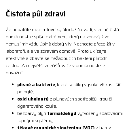
Čistota půl zdraví
Že nepatříte mezi milovníky úklidu? Nevadí, sterilně čistá
domácnost je spíše extrémem, který na zdravý život
nemusí mít vždy úplně dobrý vliv. Nechcete přece žít v
laboratoři, ale ve zdravém domově. Proto uklízejte
efektivně a zbavte se nežádoucích bakterií přírodní
cestou. Za největší znečišťovače v domácnosti se
považují:
plísně a bakterie
, které se díky vysoké vlhkosti šíří
po bytě,
oxid uhelnatý
z plynových spotřebičů, krbu či
cigaretového kouře,
bezbarvý plyn
formaldehyd
vytvořený spalovacími
topnými systémy,
těkavé organické sloučeniny (VOC)
z barev,