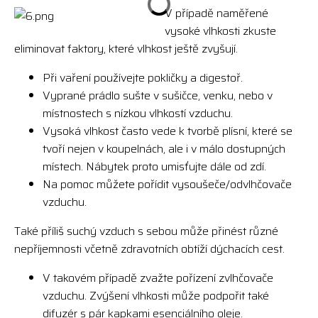
V případě naměřené
vysoké vlhkosti zkuste
eliminovat faktory, které vlhkost ještě zvyšují.
Při vaření používejte pokličky a digestoř.
Vyprané prádlo sušte v sušičce, venku, nebo v
místnostech s nízkou vlhkostí vzduchu.
Vysoká vlhkost často vede k tvorbě plísní, které se
tvoří nejen v koupelnách, ale i v málo dostupných
místech. Nábytek proto umisťujte dále od zdí.
Na pomoc můžete pořídit vysoušeče/odvlhčovače
vzduchu.
Také příliš suchý vzduch s sebou může přinést různé
nepříjemnosti včetně zdravotních obtíží dýchacích cest.
V takovém případě zvažte pořízení zvlhčovače
vzduchu. Zvýšení vlhkosti může podpořit také
difuzér s pár kapkami esenciálního oleje.