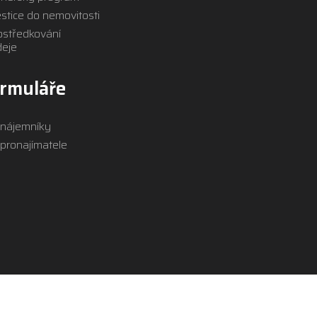
stice do nemovitosti
ostředkování
deje
rmuláře
 nájemníky
 pronajímatele