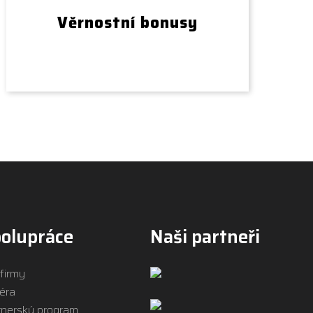
Věrnostní bonusy
olupráce
Naši partneři
 firmy
iéra
tnerský program