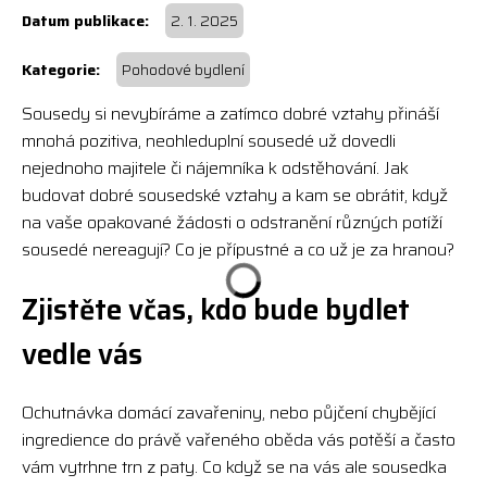
2. 1. 2025
Pohodové bydlení
Sousedy si nevybíráme a zatímco dobré vztahy přináší
mnohá pozitiva, neohleduplní sousedé už dovedli
nejednoho majitele či nájemníka k odstěhování. Jak
budovat dobré sousedské vztahy a kam se obrátit, když
na vaše opakované žádosti o odstranění různých potíží
sousedé nereagují? Co je přípustné a co už je za hranou?
Zjistěte včas, kdo bude bydlet
vedle vás
Ochutnávka domácí zavařeniny, nebo půjčení chybějící
ingredience do právě vařeného oběda vás potěší a často
vám vytrhne trn z paty. Co když se na vás ale sousedka