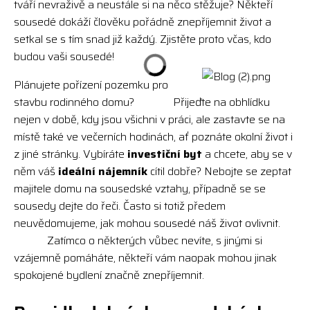
tváří nevraživě a neustále si na něco stěžuje? Někteří
sousedé dokáží člověku pořádně znepříjemnit život a
setkal se s tím snad již každý. Zjistěte proto včas, kdo
budou vaši sousedé!
Plánujete pořízení pozemku pro
stavbu rodinného domu? Přijeďte na obhlídku
nejen v době, kdy jsou všichni v práci, ale zastavte se na
místě také ve večerních hodinách, ať poznáte okolní život i
z jiné stránky. Vybíráte
investiční byt
a chcete, aby se v
něm váš
ideální nájemník
cítil dobře? Nebojte se zeptat
majitele domu na sousedské vztahy, případně se se
sousedy dejte do řeči. Často si totiž předem
neuvědomujeme, jak mohou sousedé náš život ovlivnit.
Zatímco o některých vůbec nevíte, s jinými si
vzájemně pomáháte, někteří vám naopak mohou jinak
spokojené bydlení značně znepříjemnit.