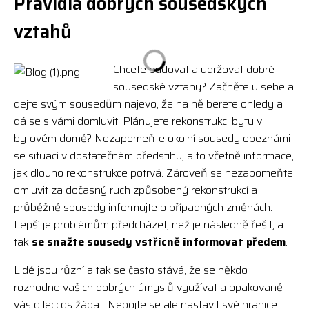
Pravidla dobrých sousedských
vztahů
Chcete budovat a udržovat dobré
sousedské vztahy? Začněte u sebe a
dejte svým sousedům najevo, že na ně berete ohledy a
dá se s vámi domluvit. Plánujete rekonstrukci bytu v
bytovém domě? Nezapomeňte okolní sousedy obeznámit
se situací v dostatečném předstihu, a to včetně informace,
jak dlouho rekonstrukce potrvá. Zároveň se nezapomeňte
omluvit za dočasný ruch způsobený rekonstrukcí a
průběžně sousedy informujte o případných změnách.
Lepší je problémům předcházet, než je následně řešit, a
tak
se snažte sousedy vstřícně informovat předem
.
Lidé jsou různí a tak se často stává, že se někdo
rozhodne vašich dobrých úmyslů využívat a opakovaně
vás o leccos žádat. Nebojte se ale nastavit své hranice.