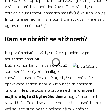
Dále pak existují nepsané morální zásady, které je vhodné
v rámci dobrých vztahů dodržovat. Tyto zásady se
zpravidla týkají chovu domácích mazlíčků či kouření v bytě.
Informujte se tak na místní poměry a zvyklosti, které se v
bytovém domě dodržují.
Kam se obrátit se stížností?
Na prvním místě se vždy snažte s problémovým
sousedem domluvit.
Buďte komunikativní a vstřícní, když
sami vznášíte nějaké námitky k
chování sousedů. Co ale dělat, když sousedé vaše
opakované žádosti např. o klid v nočních hodinách
ignorují? Nejprve zkuste o problémech
informovat
majitele bytu či bytového domu
, aby vám pomohl
situaci řešit. Pokud se ani zde nesetkáte s úspěchem a
váš soused si dál vesele pořádá několik nočních