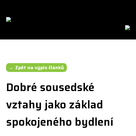
cs
en
← Zpět na výpis článků
Dobré sousedské
vztahy jako základ
spokojeného bydlení