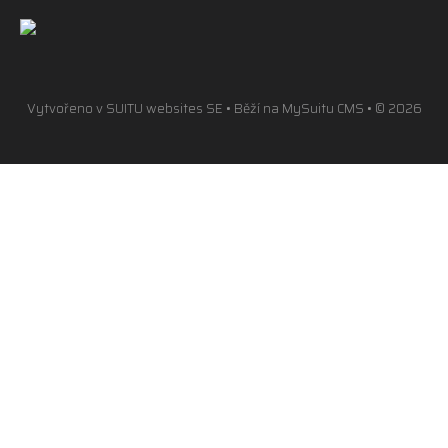
Vytvořeno v
SUITU websites SE
• Běží na
MySuitu CMS
• © 2026