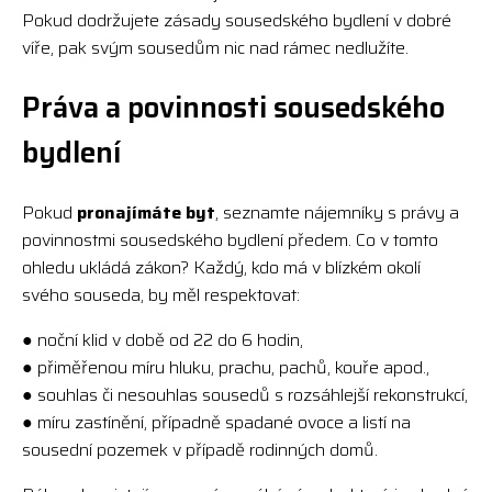
Pokud dodržujete zásady sousedského bydlení v dobré
víře, pak svým sousedům nic nad rámec nedlužíte.
Práva a povinnosti sousedského
bydlení
Pokud
pronajímáte byt
, seznamte nájemníky s právy a
povinnostmi sousedského bydlení předem. Co v tomto
ohledu ukládá zákon? Každý, kdo má v blízkém okolí
svého souseda, by měl respektovat:
● noční klid v době od 22 do 6 hodin,
● přiměřenou míru hluku, prachu, pachů, kouře apod.,
● souhlas či nesouhlas sousedů s rozsáhlejší rekonstrukcí,
● míru zastínění, případně spadané ovoce a listí na
sousední pozemek v případě rodinných domů.