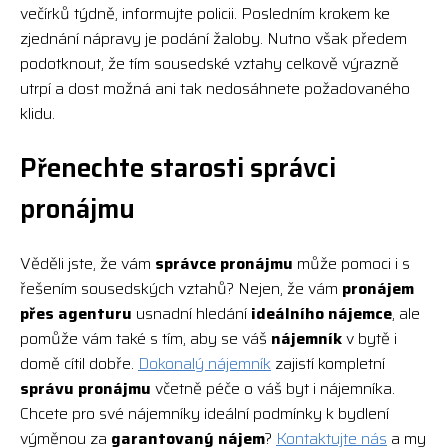
večírků týdně, informujte policii. Posledním krokem ke
zjednání nápravy je podání žaloby. Nutno však předem
podotknout, že tím sousedské vztahy celkově výrazně
utrpí a dost možná ani tak nedosáhnete požadovaného
klidu.
Přenechte starosti správci
pronájmu
Věděli jste, že vám
správce pronájmu
může pomoci i s
řešením sousedských vztahů? Nejen, že vám
pronájem
přes agenturu
usnadní hledání
ideálního nájemce
, ale
pomůže vám také s tím, aby se váš
nájemník
v bytě i
domě cítil dobře.
Dokonalý nájemník
zajistí kompletní
správu pronájmu
včetně péče o váš byt i nájemníka.
Chcete pro své nájemníky ideální podmínky k bydlení
výměnou za
garantovaný nájem
?
Kontaktujte nás
a my